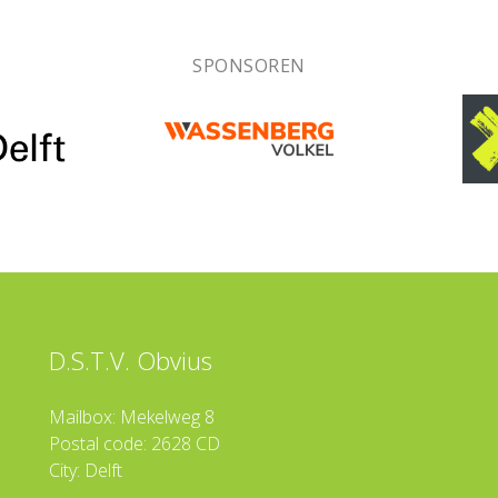
SPONSOREN
D.S.T.V. Obvius
Mailbox: Mekelweg 8
Postal code: 2628 CD
City: Delft